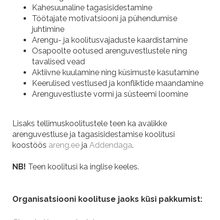
Kahesuunaline tagasisidestamine
Töötajate motivatsiooni ja pühendumise
juhtimine
Arengu- ja koolitusvajaduste kaardistamine
Osapoolte ootused arenguvestlustele ning
tavalised vead
Aktiivne kuulamine ning küsimuste kasutamine
Keerulised vestlused ja konfliktide maandamine
Arenguvestluste vormi ja süsteemi loomine
Lisaks tellimuskoolitustele teen ka avalikke
arenguvestluse ja tagasisidestamise koolitusi
koostöös
areng.ee
ja
Addendaga
.
NB!
Teen koolitusi ka inglise keeles.
Organisatsiooni koolituse jaoks küsi pakkumist: