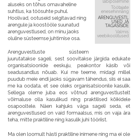
läbipõlemine
aluseks on tõhus omavaheline
Töötajate
suhtlus, ka töösuhte puhul.
enesehinnang
Hoolivad, ootuseid selgitavad ning
ARENGUVESTL
USED JA
arengule ja koostööle suunatud
TAGASISIDE
arenguvestlused, on minu jaoks
Valmis
veebikoolitused
oluline süsteemse juhtimise osa.
Arenguvestluste süsteem
juurutatakse sageli, sest soovitakse järgida edukate
organisatsioonide eeskuju, peakontor käsib või
seadusandlus nõuab. Kui me teeme, midagi millel
puudub meie endi jaoks sügavam tähendus, siis ei saa
me ka oodata, et see oleks organisatsioonile kasulik.
Sellega oleme juba eos võtnud arenguvestlustelt
võimaluse olla kasulikud ning praktilised kõikidele
osapooltele. Näen kahjuks väga sageli seda, et
arenguvestlused on vaid formaalsus, mis on vaja ära
teha, mitte praktiline ning kasulik juhi tööriist.
Ma olen loomult hästi praktiline inimene ning ma ei ole