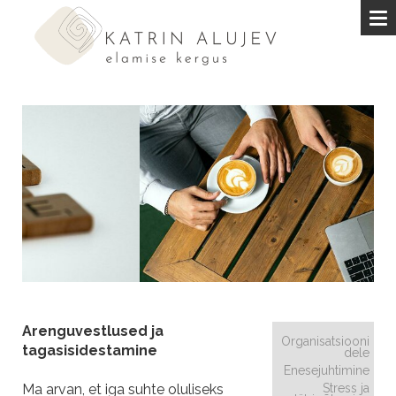
Arenguvestlused ja
Organisatsiooni
tagasisidestamine
dele
Enesejuhtimine
Ma arvan, et iga suhte oluliseks
Stress ja