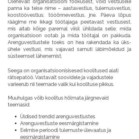
Olenevalt organisatsiooni fookusest, võid vestlusele
panna ka teise nime – aastavestlus, tulemusvestlus,
koostöövestlus, tööõnnevestlus, jne. Päeva lõpus
räägime me ikkagi töötajaga peetavast vestlusest,
mis aitab kõige paremal viisil ühildada selle, mida
organisatsioon ootab ja mida töötajal on pakkuda.
Arenguvestlustele toeks on hea rakendada ka üks-
ühele vestlusi, mis vajavad samuti läbimõeldud ja
süsteemset lähenemist.
Seega on organisatsioonisisesed koolitused alati
rätsepatöö. Vastavalt soovidele ja vajadustele
varieerub nii teemade valik kui koolituse pikkus.
Muuhulgas võib koolitus hõlmata järgnevaid
teemasid:
Üldised trendid arenguvestlustes
Arenguvestluste eesmärgistamine
Eelmise perioodi tulemuste ülevaatus ja
eesmärgistamine