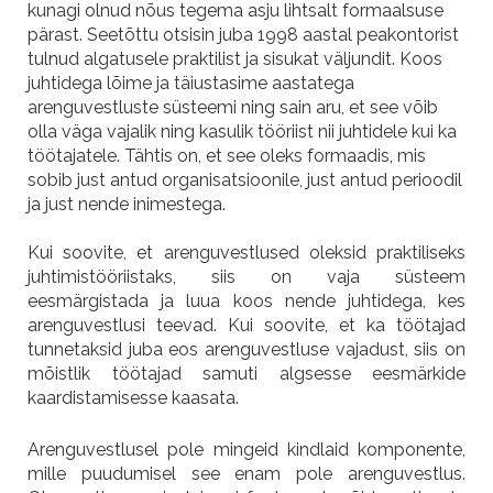
kunagi olnud nõus tegema asju lihtsalt formaalsuse
pärast. Seetõttu otsisin juba 1998 aastal peakontorist
tulnud algatusele praktilist ja sisukat väljundit. Koos
juhtidega lõime ja täiustasime aastatega
arenguvestluste süsteemi ning sain aru, et see võib
olla väga vajalik ning kasulik tööriist nii juhtidele kui ka
töötajatele. Tähtis on, et see oleks formaadis, mis
sobib just antud organisatsioonile, just antud perioodil
ja just nende inimestega.
Kui soovite, et arenguvestlused oleksid praktiliseks
juhtimistööriistaks, siis on vaja süsteem
eesmärgistada ja luua koos nende juhtidega, kes
arenguvestlusi teevad. Kui soovite, et ka töötajad
tunnetaksid juba eos arenguvestluse vajadust, siis on
mõistlik töötajad samuti algsesse eesmärkide
kaardistamisesse kaasata.
Arenguvestlusel pole mingeid kindlaid komponente,
mille puudumisel see enam pole arenguvestlus.